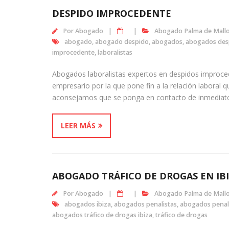
DESPIDO IMPROCEDENTE
Por
Abogado
Abogado Palma de Mall
abogado
,
abogado despido
,
abogados
,
abogados des
improcedente
,
laboralistas
Abogados laboralistas expertos en despidos improce
empresario por la que pone fin a la relación laboral q
aconsejamos que se ponga en contacto de inmediato 
LEER MÁS
ABOGADO TRÁFICO DE DROGAS EN IB
Por
Abogado
Abogado Palma de Mall
abogados ibiza
,
abogados penalistas
,
abogados penali
abogados tráfico de drogas ibiza
,
tráfico de drogas