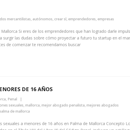
os mercantilistas
,
autónomos
,
crear sl
,
emprendedores
,
empresas
Mallorca Si eres de los emprendedores que han logrado darle impul
 surgir las dudas sobre cómo proyectar a futuro tu startup en el ma
 antes de comenzar te recomendamos buscar
ENORES DE 16 AÑOS
orca
,
Penal
ones sexuales
,
mallorca
,
mejor abogado penalista
,
mejores abogados
palma de mallorca
os sexuales a menores de 16 años en Palma de Mallorca Concepto L