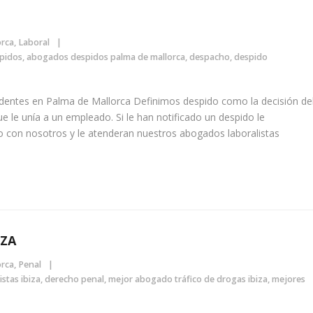
orca
,
Laboral
pidos
,
abogados despidos palma de mallorca
,
despacho
,
despido
dentes en Palma de Mallorca Definimos despido como la decisión de
ue le unía a un empleado. Si le han notificado un despido le
con nosotros y le atenderan nuestros abogados laboralistas
IZA
orca
,
Penal
stas ibiza
,
derecho penal
,
mejor abogado tráfico de drogas ibiza
,
mejores