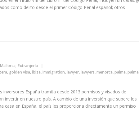
os en el Título VIII del Libro IIº del Código Penal, incluyen un catálog
ados como delito desde el primer Código Penal español; otros
Mallorca
,
Extranjería
tera
,
golden visa
,
ibiza
,
immigration
,
lawyer
,
lawyers
,
menorca
,
palma
,
palma
los inversores España tramita desde 2013 permisos y visados de
an invertir en nuestro país. A cambio de una inversión que supere los
 casa en España, el país les proporciona directamente un permiso