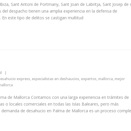
Ibiza, Sant Antoni de Portmany, Sant Joan de Labritja, Sant Josep de 
as del despacho tienen una amplia experiencia en la defensa de
 En este tipo de delitos se castigan multitud
il
esahucio express
,
especialistas en deshaucios
,
expertos
,
mallorca
,
mejor
allorca
lma de Mallorca Contamos con una larga experiencia en trámites de
as o locales comerciales en todas las Islas Baleares, pero más
a demanda de desahucio en Palma de Mallorca es un proceso comple