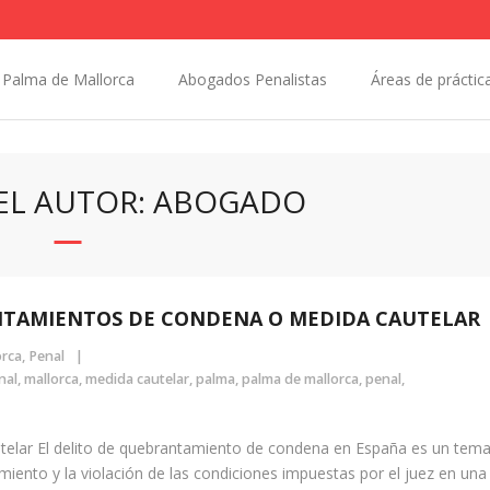
Palma de Mallorca
Abogados Penalistas
Áreas de práctic
EL AUTOR: ABOGADO
NTAMIENTOS DE CONDENA O MEDIDA CAUTELAR
orca
,
Penal
nal
,
mallorca
,
medida cautelar
,
palma
,
palma de mallorca
,
penal
,
elar El delito de quebrantamiento de condena en España es un tem
imiento y la violación de las condiciones impuestas por el juez en una