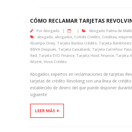
CÓMO RECLAMAR TARJETAS REVOLVI
Por
Abogado
Abogado Palma de Mall
abogado
,
abogados
,
Cofidis Crédito
,
Creditea
,
mejore
Alcampo Oney
,
Tarjeta Bankia Crédito
,
Tarjeta Bankinter
BBVA Después
,
Tarjeta Caixabank
,
Tarjeta Carrefour Pass
Red
,
Tarjeta EVO Finance
,
Tarjeta Hoist Finance
,
Tarjeta 
Wizink
,
Vivus Crédito
Abogados expertos en reclamaciones de tarjetas Revo
tarjetas de crédito Revolving son una línea de crédit
establecido de dinero del que puede disponer durant
siguiente
LEER MÁS