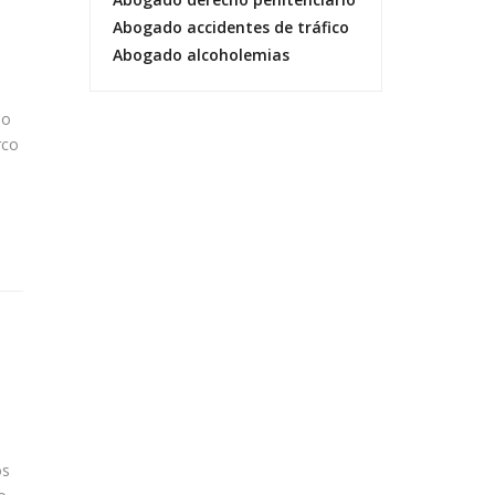
Abogado accidentes de tráfico
Abogado alcoholemias
so
rco
os