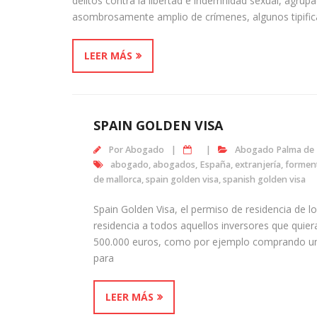
delitos contra la libertad e indemnidad sexual, agrupad
asombrosamente amplio de crímenes, algunos tipific
LEER MÁS
SPAIN GOLDEN VISA
Por
Abogado
Abogado Palma de 
abogado
,
abogados
,
España
,
extranjería
,
formen
de mallorca
,
spain golden visa
,
spanish golden visa
Spain Golden Visa, el permiso de residencia de 
residencia a todos aquellos inversores que quier
500.000 euros, como por ejemplo comprando una
para
LEER MÁS