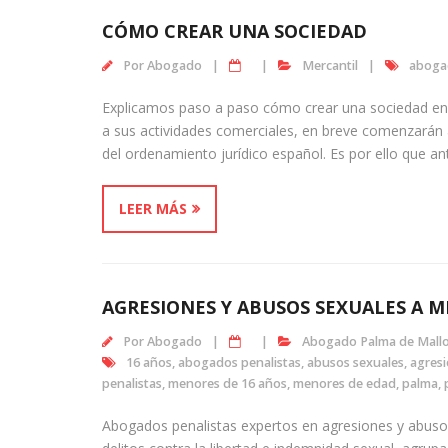
CÓMO CREAR UNA SOCIEDAD
Por
Abogado
Mercantil
abogad
Explicamos paso a paso cómo crear una sociedad en 
a sus actividades comerciales, en breve comenzarán a
del ordenamiento jurídico español. Es por ello que
LEER MÁS
AGRESIONES Y ABUSOS SEXUALES A M
Por
Abogado
Abogado Palma de Mall
16 años
,
abogados penalistas
,
abusos sexuales
,
agresi
penalistas
,
menores de 16 años
,
menores de edad
,
palma
,
Abogados penalistas expertos en agresiones y abus