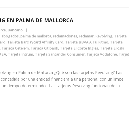
NG EN PALMA DE MALLORCA
orca
,
Bancario
s abogados
,
palma de mallorca
,
reclamaciones
,
reclamar
,
Revolving
,
Tarjeta
card
,
Tarjeta Barclaycard Affinity Card
,
Tarjeta BBVA A Tu Ritmo
,
Tarjeta
,
Tarjeta Cetelem
,
Tarjeta Citibank
,
Tarjeta El Corte Inglés
,
Tarjeta Eroski
IKEA
,
Tarjeta Intrum
,
Tarjeta Santander Consumer
,
Tarjeta Vodafone
,
Tarje
lving en Palma de Mallorca ¿Qué son las tarjetas Revolving? Las
o concedida por una entidad financiera a una persona, con un límite
e un tiempo determinado. Las tarjetas Revolving funcionan de la