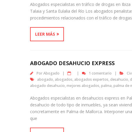
Abogados especialistas en tráfico de drogas en Ibiza 
Talaia y Santa Eulalia del Río Los abogados penalist
procedimientos relacionados con el tráfico de drogas.
LEER MÁS
ABOGADO DESAHUCIO EXPRESS
Por
Abogado
1 comentario
Civ
abogado
,
abogados
,
abogados expertos
,
desahucio
,
d
abogado desahucio
,
mejores abogados
,
palma
,
palma de m
Abogados especialistas en desahucios express en Pa
desahucio de todo tipo de inmuebles, ya sean viviend
concretamente en Palma de Mallorca. Interponer un
que