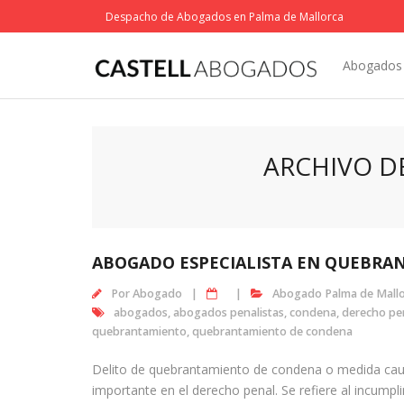
Saltar
Despacho de Abogados en Palma de Mallorca
al
contenido
Abogados 
ARCHIVO D
ABOGADO ESPECIALISTA EN QUEBRA
Por
Abogado
Abogado Palma de Mall
abogados
,
abogados penalistas
,
condena
,
derecho pe
quebrantamiento
,
quebrantamiento de condena
Delito de quebrantamiento de condena o medida caut
importante en el derecho penal. Se refiere al incumpl