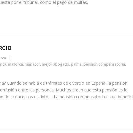
puesta por el tribunal, como el pago de multas,
RCIO
orca
inca
,
mallorca
,
manacor
,
mejor abogado
,
palma
,
pensión compensatoria
,
a? Cuando se habla de trámites de divorcio en España, la pensión
onfusión entre las personas. Muchos creen que esta pensión es lo
son dos conceptos distintos. La pensión compensatoria es un benefic