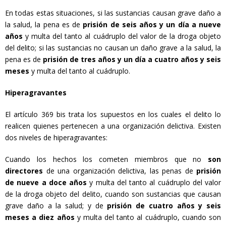
En todas estas situaciones, si las sustancias causan grave daño a
la salud, la pena es de
prisión de seis años y un día a nueve
años
y multa del tanto al cuádruplo del valor de la droga objeto
del delito; si las sustancias no causan un daño grave a la salud, la
pena es de
prisión de tres años y un día a cuatro años y seis
meses
y multa del tanto al cuádruplo.
Hiperagravantes
El artículo 369 bis trata los supuestos en los cuales el delito lo
realicen quienes pertenecen a una organización delictiva. Existen
dos niveles de hiperagravantes:
Cuando los hechos los cometen miembros que no
son
directores
de una organización delictiva, las penas de
prisión
de nueve a doce años
y multa del tanto al cuádruplo del valor
de la droga objeto del delito, cuando son sustancias que causan
grave daño a la salud; y de
prisi
ó
n de cuatro a
ñ
os y seis
meses a diez a
ñ
os
y multa del tanto al cuádruplo, cuando son