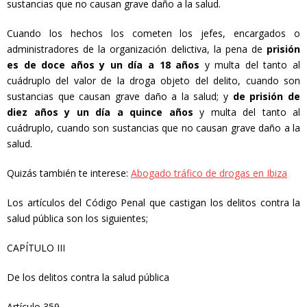
sustancias que no causan grave daño a la salud.
Cuando los hechos los cometen los jefes, encargados o
administradores de la organización delictiva, la pena de
prisión
es de doce a
ñ
os y un d
í
a a 18 a
ñ
os
y multa del tanto al
cuádruplo del valor de la droga objeto del delito, cuando son
sustancias que causan grave daño a la salud; y
de prisi
ó
n de
diez a
ñ
os y un d
í
a a quince a
ñ
os
y multa del tanto al
cuádruplo, cuando son sustancias que no causan grave daño a la
salud.
Quizás también te interese:
Abogado tráfico de drogas en Ibiza
Los artículos del Código Penal que castigan los delitos contra la
salud pública son los siguientes;
CAPÍTULO III
De los delitos contra la salud pública
Artículo 359.