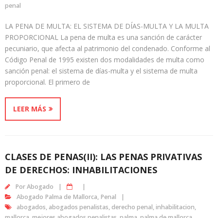
penal
LA PENA DE MULTA: EL SISTEMA DE DÍAS-MULTA Y LA MULTA
PROPORCIONAL La pena de multa es una sanción de carácter
pecuniario, que afecta al patrimonio del condenado. Conforme al
Código Penal de 1995 existen dos modalidades de multa como
sanción penal: el sistema de días-multa y el sistema de multa
proporcional. El primero de
LEER MÁS
CLASES DE PENAS(II): LAS PENAS PRIVATIVAS
DE DERECHOS: INHABILITACIONES
Por
Abogado
Abogado Palma de Mallorca
,
Penal
abogados
,
abogados penalistas
,
derecho penal
,
inhabilitacion
,
mallorca
,
mejores abogados penalistas
,
palma
,
palma de mallorca
,