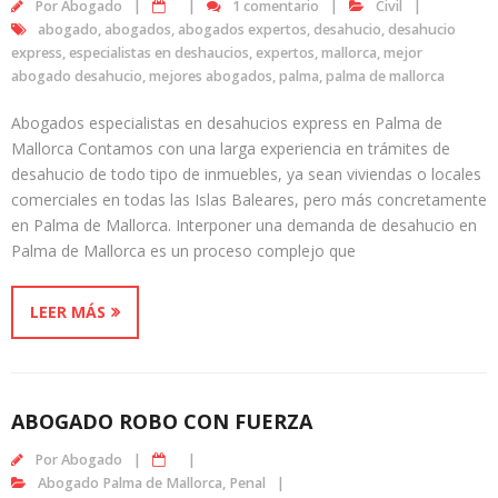
Por
Abogado
1 comentario
Civil
abogado
,
abogados
,
abogados expertos
,
desahucio
,
desahucio
express
,
especialistas en deshaucios
,
expertos
,
mallorca
,
mejor
abogado desahucio
,
mejores abogados
,
palma
,
palma de mallorca
Abogados especialistas en desahucios express en Palma de
Mallorca Contamos con una larga experiencia en trámites de
desahucio de todo tipo de inmuebles, ya sean viviendas o locales
comerciales en todas las Islas Baleares, pero más concretamente
en Palma de Mallorca. Interponer una demanda de desahucio en
Palma de Mallorca es un proceso complejo que
LEER MÁS
ABOGADO ROBO CON FUERZA
Por
Abogado
Abogado Palma de Mallorca
,
Penal