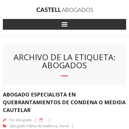
Saltar
al
contenido
ARCHIVO DE LA ETIQUETA:
ABOGADOS
ABOGADO ESPECIALISTA EN
QUEBRANTAMIENTOS DE CONDENA O MEDIDA
CAUTELAR
Por
Abogado
Abogado Palma de Mallorca
,
Penal