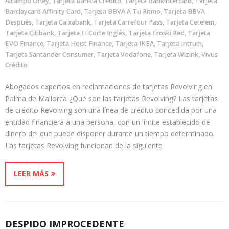
Alcampo Oney
,
Tarjeta Bankia Crédito
,
Tarjeta Bankintercard
,
Tarjeta
Barclaycard Affinity Card
,
Tarjeta BBVA A Tu Ritmo
,
Tarjeta BBVA
Después
,
Tarjeta Caixabank
,
Tarjeta Carrefour Pass
,
Tarjeta Cetelem
,
Tarjeta Citibank
,
Tarjeta El Corte Inglés
,
Tarjeta Eroski Red
,
Tarjeta
EVO Finance
,
Tarjeta Hoist Finance
,
Tarjeta IKEA
,
Tarjeta Intrum
,
Tarjeta Santander Consumer
,
Tarjeta Vodafone
,
Tarjeta Wizink
,
Vivus
Crédito
Abogados expertos en reclamaciones de tarjetas Revolving en
Palma de Mallorca ¿Qué son las tarjetas Revolving? Las tarjetas
de crédito Revolving son una línea de crédito concedida por una
entidad financiera a una persona, con un límite establecido de
dinero del que puede disponer durante un tiempo determinado.
Las tarjetas Revolving funcionan de la siguiente
LEER MÁS
DESPIDO IMPROCEDENTE