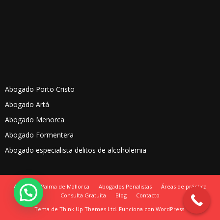
Abogado Porto Cristo
Abogado Artá
Abogado Menorca
Abogado Formentera
Abogado especialista delitos de alcoholemia
Abogados Palma de Mallorca
Abogados Penalistas
Áreas de práctica
Consulta Gratuita
Blog
Contacto
Tema de
Think Up Themes Ltd
. Funciona con
WordPress
.