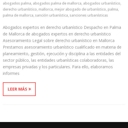
abogados palma
,
abogados palma de mallorca
,
abogados urbanístico
,
derecho urbanístico
,
mallorca
,
mejor abogado de urbanístico
,
palma
,
palma de mallorca
,
sanción urbanística
,
sanciones urbanísticas
Abogados expertos en derecho urbanístico Despacho en Palma
de Mallorca de abogados expertos en derecho urbanístico
Asesoramiento Legal sobre derecho urbanístico en Mallorca
Prestamos asesoramiento urbanístico cualificado en materia de
planeamiento, gestión, ejecución y disciplina a las entidades del
sector público, las entidades urbanísticas colaboradoras, las
empresas privadas y los particulares. Para ello, elaboramos
informes
LEER MÁS