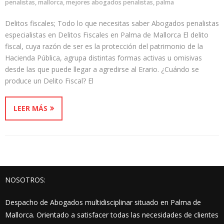
penalistas
,
mallorca
,
mejores abogados penalistas
,
palma
Delitos fiscales; Todo lo que necesitas saber Abogados penalistas
especialistas en Delitos Fiscales en Palma de Mallorca El delito
fiscal, cuya razón de ser es la protección del patrimonio de la
Hacienda Pública, agrupa distintas formas activas u omisivas
desde las que puede llegar a agredirse al Erario. ¿Cuándo se
produce un Delito Fiscal? El
LEER MÁS
NOSOTROS:
Despacho de Abogados multidisciplinar situado en Palma de
Mallorca. Orientado a satisfacer todas las necesidades de clientes