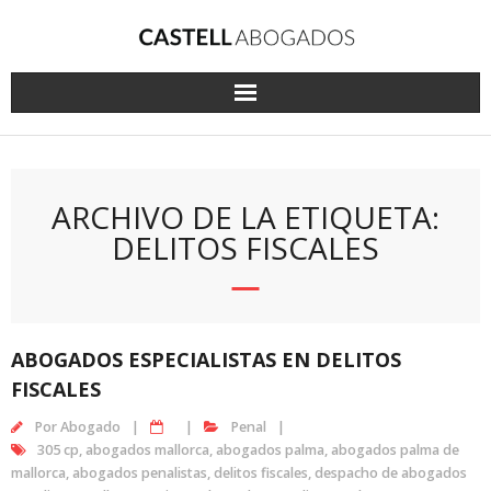
Saltar
al
contenido
ARCHIVO DE LA ETIQUETA:
DELITOS FISCALES
ABOGADOS ESPECIALISTAS EN DELITOS
FISCALES
Por
Abogado
Penal
305 cp
,
abogados mallorca
,
abogados palma
,
abogados palma de
mallorca
,
abogados penalistas
,
delitos fiscales
,
despacho de abogados